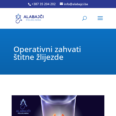
+387 35 204 202
info@alabajci.ba
Operativni zahvati
štitne žlijezde