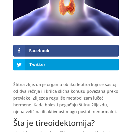
Facebook
Twitter
Štitna žlijezda je organ u obliku leptira koji se sastoji
od dva režnja ili krilca slična konusu povezana preko
prevlake. Žlijezda reguliše metabolizam lučeći
hormone. Kada bolesti pogađaju štitnu žlijezdu,
njena veličina ili aktivnost mogu postati nenormalni.
Šta je tireoidektomija?