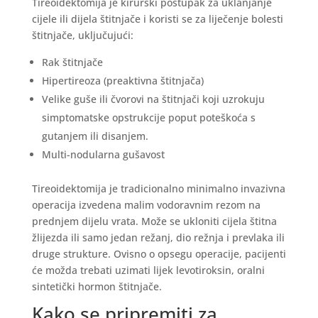
Tireoidektomija je kirurški postupak za uklanjanje
cijele ili dijela štitnjače i koristi se za liječenje bolesti
štitnjače, uključujući:
Rak štitnjače
Hipertireoza (preaktivna štitnjača)
Velike guše ili čvorovi na štitnjači koji uzrokuju
simptomatske opstrukcije poput poteškoća s
gutanjem ili disanjem.
Multi-nodularna gušavost
Tireoidektomija je tradicionalno minimalno invazivna
operacija izvedena malim vodoravnim rezom na
prednjem dijelu vrata. Može se ukloniti cijela štitna
žlijezda ili samo jedan režanj, dio režnja i prevlaka ili
druge strukture. Ovisno o opsegu operacije, pacijenti
će možda trebati uzimati lijek levotiroksin, oralni
sintetički hormon štitnjače.
Kako se pripremiti za