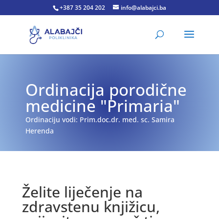
+387 35 204 202
info@alabajci.ba
Ordinacija porodične
medicine "Primaria"
Ordinaciju vodi: Prim.doc.dr. med. sc. Samira
Herenda
Želite liječenje na
zdravstenu knjižicu,