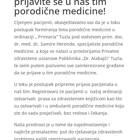
prijavite se u naš tim
porodične medicine!
Cijenjeni pacijenti, obavještavamo vas da je u toku
postupak formiranja tima porodične medicine u
ordinaciji „ Primaria“ Tuzla pod vodstvom prim. doc.
dr. med. dc. Samire Herende, specijaliste porodične
medicine, a koja se nalazi u prostorijama Privatne
zdravstene ustanove Poliklinika „Dr. Alabajči“ Tuzla,
te ovim putem pozivamo sve zainteresirane građane
da se prijave u tim porodične medicine.
U toku je postupak pripreme prijava pacijenata u
naš tim. Registrovani će pacijenti u našoj ordinaciji
ostvarivati prava sa zdravstenom knjižicom kao što
su ostvarivali i u ambulanti porodične medicine koju
ste do sada posjećivali, bez redova i čekanja.
Naša prednost je u tome da najednostavnije i
najbrže pronalazimo put do rješavanja zdravstenih
problema naših registrovanih pacijenata.