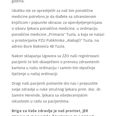
godina.
Ukoliko ste se opredijelili za naš tim porodične
medicine potrebno je da dođete sa zdravstenom
knjižicom i popunite obrazac za operdjeljenje/izjavu
o izboru ljekara porodične medicine, u ordinaciju
porodične medicine „Primaria“ Tuzla, a koja se nalazi
u prostorijama PZU Poliklinika „Alabajči“ Tuzla, na
adresi Đure Đakovića 48 Tuzla.
Nakon sklapanja Ugovora sa ZZO naši registrovani
pacijenti će biti obavješteni o prenosu zdravstenih
kartona u našu ordinaciju i samim tim otpočinje
liječenje u našoj ordinaciji.
Dragi naši pacijenti postanite dio nas i prepustite
svoje zdravlje u ruke stručnog ljekara prim. doc. dr.
Samire Herende, ljekara sa višedecenijskim
iskustvom u radu sa pacijentima.
Briga za Vaše zdravlje je naš proritet, JER