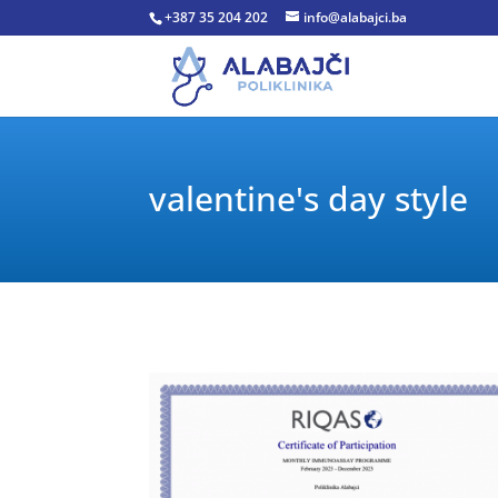
+387 35 204 202
info@alabajci.ba
valentine's day style