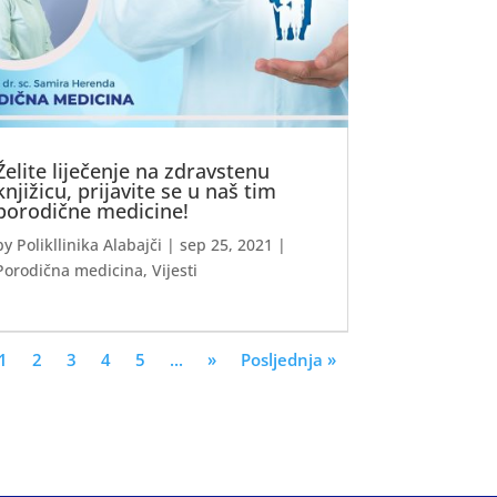
Želite liječenje na zdravstenu
knjižicu, prijavite se u naš tim
porodične medicine!
by
Polikllinika Alabajči
|
sep 25, 2021
|
Porodična medicina
,
Vijesti
1
2
3
4
5
...
»
Posljednja »