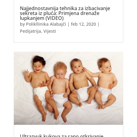
Najjednostavnija tehnika za izbacivanje
sekreta iz pluća: Primjena drenaže
lupkanjem (VIDEO)
by
Polikllinika Alabajči
|
feb 12, 2020
|
Pedijatrija
,
Vijesti
Ultrazvuk kukova za rano otkrivanje